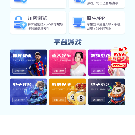
智能引擎实时数据快照
利用必一体育网页版构建的智能分析系统，实时捕捉各项运
行数据，提升平台的响应效率与数据稳定性。
响应速度
0.18s
平均页面加载
AI推荐准确率
92.6%