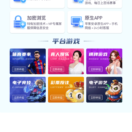
将接受失利的时候，一次快速反击改变了一切。这一瞬间，
不仅点燃了现场观众的热情，也让整个球队迸发出前所未有
的斗志。此时，教练组和替补席上的球员们也迅速进入备战
状态，全力支持主力阵容。
进攻过程中的精准传递和默契配合，让敌方防线出现破绽。
最终，凭借一脚精彩绝伦的射门，国安队完成了惊天逆转。
这一进球不仅扭转了局势，更为众多追随者带来了无尽欢
呼。正是在这关键时刻，每位球员都展现出了极强的大局观
和执行力，为胜利奠定基础。
随之而来的庆祝氛围充满激情，所有人共同分享这一辉煌瞬
间。不仅球员之间互相拥抱庆贺，就连教练组也被感染于其
中。这种团结与共赢精神，将继续激励他们在接下来的比赛
中披荆斩棘。