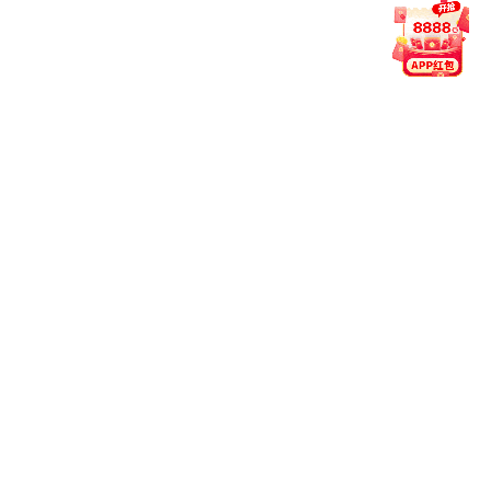
不断努力，实现更大辉煌！
总结：
综上所述，此次“国安队历史第29次绝杀对手”的事件，不仅
展示出球队过硬实力，更充分体现出团结合作的重要性。在
今后的赛季里，相信只要坚持这样的拼搏精神，他们必能走
得更远！
未来，我们期待看到更多像这样振奋人心的瞬间，希望能继
续见证国安队书写新的辉煌篇章，让我们共同见证他们一路
走来的风雨历程！
分享到：